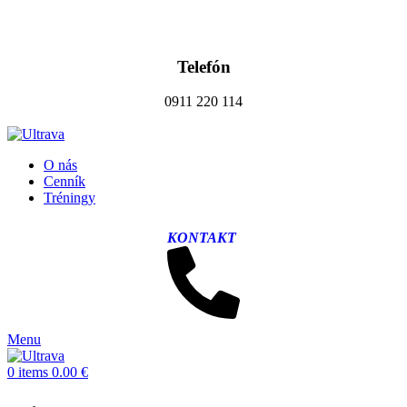
ADD ANYTHING HERE OR JUST REMOVE IT…
Telefón
0911 220 114
O nás
Cenník
Tréningy
KONTAKT
Menu
0
items
0.00
€