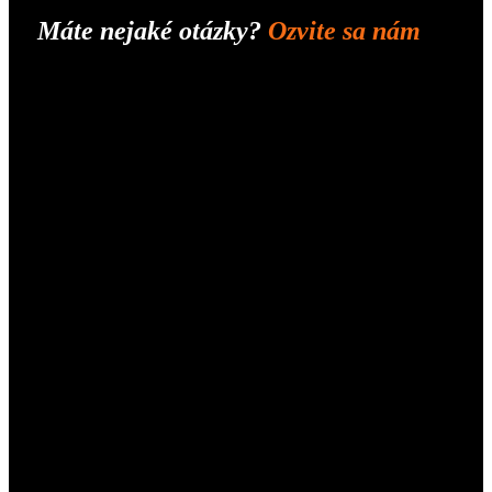
Máte nejaké otázky?
Ozvite sa nám
Tvrdošín
Medvedzie 405
Email
ultrava@ultrava.sk
Telefón
+421 950 776 772